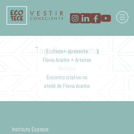
Tag:
flavia aranha
Ecotece+ apresenta
Flavia Aranha + Arteiras
Maristas
Encontro criativo no
ateliê de Flavia Aranha
Instituto Ecotece